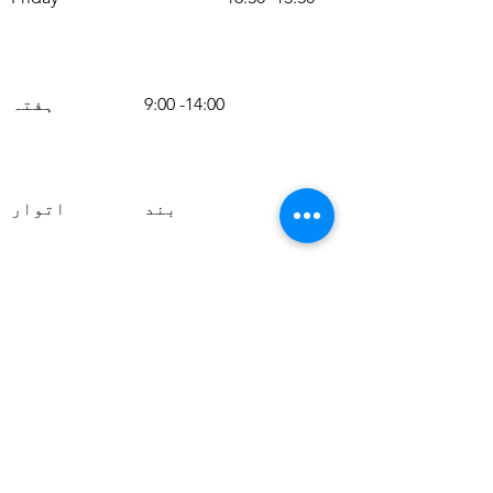
9:00 -14:00
ہفتہ
بند
اتوار
486A ہین ورتھ روڈ
ہنسلو
TW45LE
07359430045