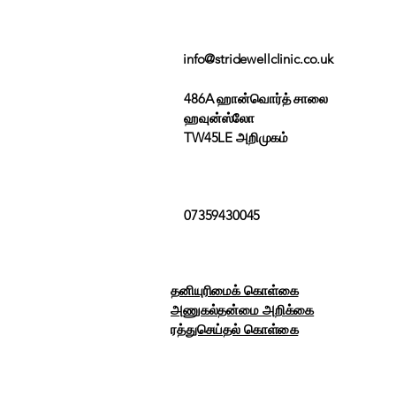
info@stridewellclinic.co.uk
486A ஹான்வொர்த் சாலை
ஹவுன்ஸ்லோ
TW45LE அறிமுகம்
07359430045
தனியுரிமைக் கொள்கை
அணுகல்தன்மை அறிக்கை
ரத்துசெய்தல் கொள்கை