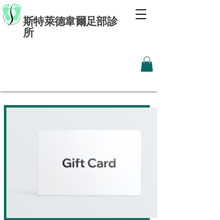
斯特萊德韋爾足部診
所