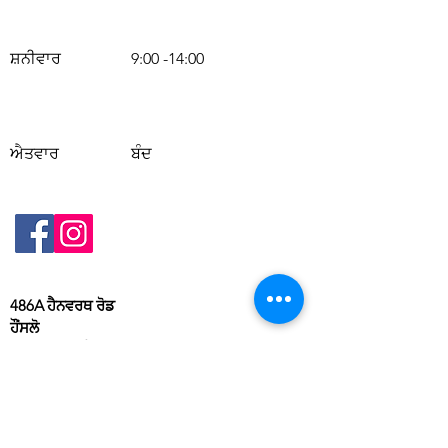
ਸ਼ਨੀਵਾਰ
9:00 -14:00
ਐਤਵਾਰ
ਬੰਦ
486A ਹੈਨਵਰਥ ਰੋਡ
ਹੌਂਸਲੋ
ਟੀਡਬਲਯੂ45ਐਲਈ
07359430045
ਪਰਾਈਵੇਟ ਨੀਤੀ