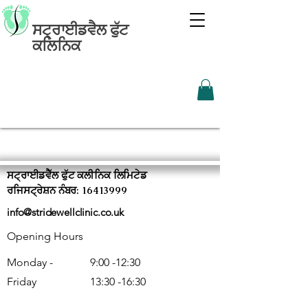
ਸਟ੍ਰਾਈਡਵੈਲ ਫੁੱਟ
ਕਲਿਨਿਕ
ਸਟ੍ਰਾਈਡਵੈੱਲ ਫੁੱਟ ਕਲੀਨਿਕ ਲਿਮਿਟੇਡ
ਰਜਿਸਟ੍ਰੇਸ਼ਨ ਨੰਬਰ: 16413999
info@stridewellclinic.co.uk
Opening Hours
Monday -
9:00 -12:30
Friday
13:30 -16:30